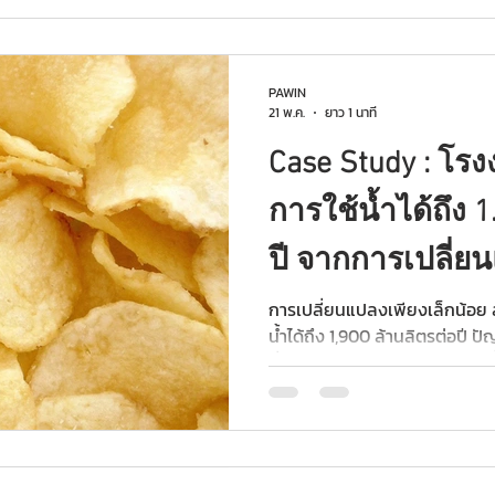
PAWIN
21 พ.ค.
ยาว 1 นาที
Case Study : โ
การใช้น้ำได้ถึง 1
ปี จากการเปลี่ยน
น้อย
การเปลี่ยนแปลงเพียงเล็กน้อ
น้ำได้ถึง 1,900 ล้านลิตรต่อปี 
ยั่งยืนขององค์กรด้วยการลดใช้
อุตสาหกรรมแปรรูปอาหารเป็นหนึ่ง
เนื่องจากน้ำถูกใช้ทั้งเป็นส่วน
ผลิต รวมถึงการล้างและสุขอนา
ขบเคี้ยวแห่งหนึ่ง ซึ่งให้ความส