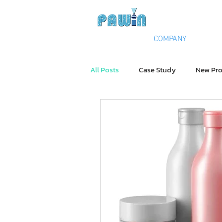
Experts in Spray Tec
HOME
COMPANY
All Posts
Case Study
New Pr