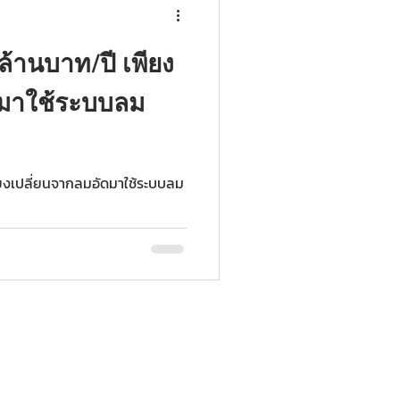
ารผลิต จากการตรวจสอบการใช้
ูกค้า..
ล้านบาท/ปี เพียง
ดมาใช้ระบบลม
พียงเปลี่ยนจากลมอัดมาใช้ระบบลม