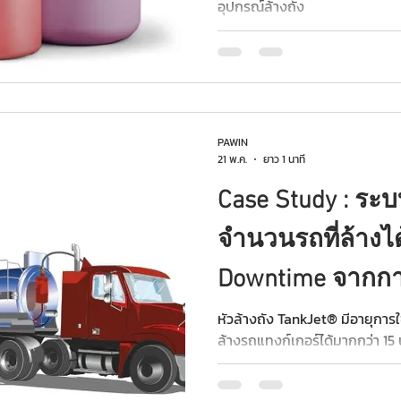
อุปกรณ์ล้างถัง
PAWIN
21 พ.ค.
ยาว 1 นาที
Case Study : ระบ
จำนวนรถที่ล้างได
Downtime จากกา
หัวล้างถัง TankJet® มีอายุการใ
ล้างรถแทงก์เกอร์ได้มากกว่า 15 น
จำนวนรถที่ล้างได้เฉลี่ย 3 คันต่อ