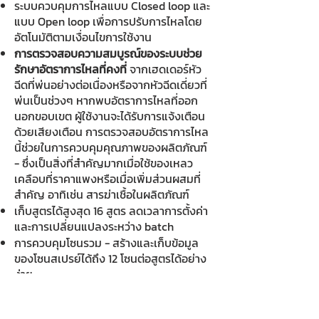
ระบบควบคุมการไหลแบบ Closed loop และ
แบบ Open loop เพื่อการปรับการไหลโดย
อัตโนมัติตามเงื่อนไขการใช้งาน
การตรวจสอบความสมบูรณ์ของระบบช่วย
รักษาอัตราการไหลที่คงที่
จากเฮดเดอร์หัว
ฉีดที่พ่นอย่างต่อเนื่องหรือจากหัวฉีดเดี่ยวที่
พ่นเป็นช่วงๆ หากพบอัตราการไหลที่ออก
นอกขอบเขต ผู้ใช้งานจะได้รับการแจ้งเตือน
ด้วยเสียงเตือน การตรวจสอบอัตราการไหล
นี้ช่วยในการควบคุมคุณภาพของผลิตภัณฑ์
- ซึ่งเป็นสิ่งที่สำคัญมากเมื่อใช้ของเหลว
เคลือบที่ราคาแพงหรือเมื่อเพิ่มส่วนผสมที่
สำคัญ อาทิเช่น สารฆ่าเชื้อในผลิตภัณฑ์
เก็บสูตรได้สูงสุด 16 สูตร ลดเวลาการตั้งค่า
และการเปลี่ยนแปลงระหว่าง batch
การควบคุมโซนรวม - สร้างและเก็บข้อมูล
ของโซนสเปรย์ได้ถึง 12 โซนต่อสูตรได้อย่าง
ง่าย
การแจ้งเตือนการบำรุงรักษาบนหน้าจอ
สัมผัส HMI ช่วยให้ระบบ ทำงานอย่างเหมาะ