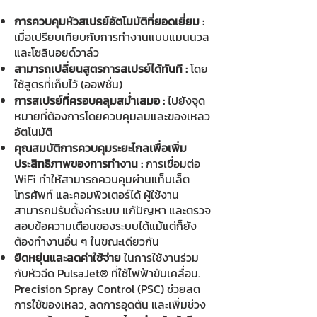
การควบคุมหัวสเปรย์อัตโนมัติที่ยอดเยี่ยม :
เมื่อเปรียบเทียบกับการทำงานแบบแมนนวล
และโซลินอยด์วาล์ว
สามารถเปลี่ยนสูตรการสเปรย์ได้
ทันที
:
โดย
ใช้สูตรที่เก็บไว้ (ออฟชั่น)
การสเปรย์ที่ครอบคลุมสม่ำเสมอ :
ไปยังจุด
หมายที่ต้องการโดยควบคุมลมและของเหลว
อัตโนมัติ
คุณสมบัติการควบคุมระยะไกลเพื่อเพิ่ม
ประสิทธิภาพของการทำงาน :
การเชื่อมต่อ
WiFi ทำให้สามารถควบคุมผ่านแท็บเล็ต
โทรศัพท์ และคอมพิวเตอร์ได้ ผู้ใช้งาน
สามารถปรับตั้งค่าระบบ แก้ปัญหา และตรวจ
สอบข้อความเตือนของระบบได้แ
ม้แต่ก็ยัง
ต้องทำงานอื่น ๆ ในขณะเดียวกัน
ยืดหยุ่นและลดค่าใช้จ่าย
ในการใช้งานร่วม
กับหัวฉีด PulsaJet® ที่ใช้ไฟฟ้าขับเคลื่อน.
Precision Spray Control (PSC) ช่วยลด
การใช้ของเหลว, ลดการอุดตัน และเพิ่มช่วง