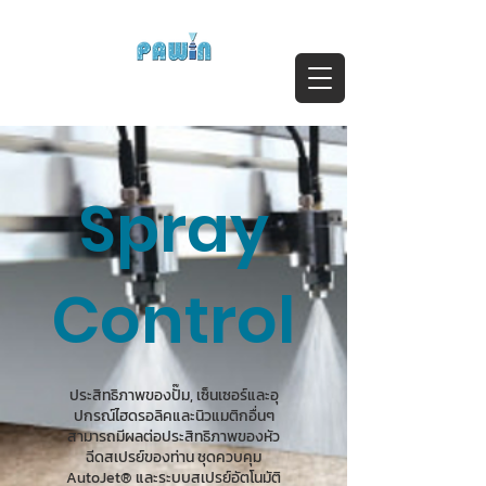
ติดต่อสอบถาม Call:
0-2911-4761-5
Email :
pawin@pawin.co.th
Experts in Spray Technology
Spray
Control
ประสิทธิภาพของปั๊ม, เซ็นเซอร์และอุ
ปกรณ์ไฮดรอลิคและนิวแมติกอื่นๆ
สามารถมีผลต่อประสิทธิภาพของหัว
ฉีดสเปรย์ของท่าน ชุดควบคุม
AutoJet® และระบบสเปรย์อัตโนมัติ