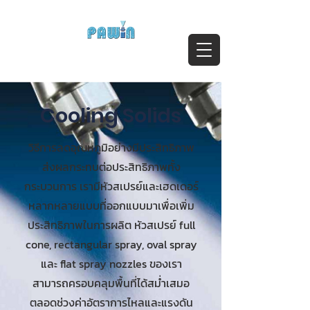
ติดต่อสอบถาม Call:
0-2911-4761-5
Email :
pawin@pawin.co.th
Experts in Spray Technology
Cooling Solids
วิธีการลดอุณหภูมิอย่างมีประสิทธิภาพ
ส่งผลกระทบต่อประสิทธิภาพทั้ง
กระบวนการ เรามีหัวสเปรย์และเฮดเดอร์
หลากหลายแบบที่ออกแบบมาเพื่อเพิ่ม
ประสิทธิภาพในการผลิต หัวสเปรย์ full
cone, rectangular spray, oval spray
และ flat spray nozzles ของเรา
สามารถครอบคลุมพื้นที่ได้สม่ำเสมอ
ตลอดช่วงค่าอัตราการไหลและแรงดัน