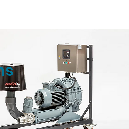
ถาม Call:
0-2911-4761-5
Email :
pawin@pawin.co.th
CONTACT
ms