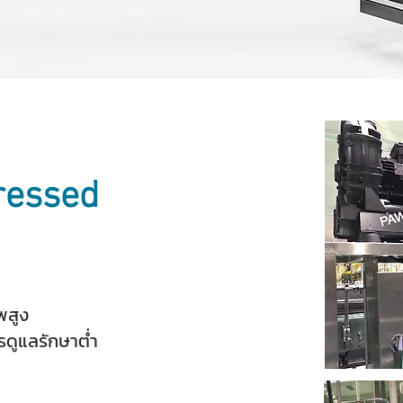
ressed
พสูง
ดูแลรักษาต่ำ