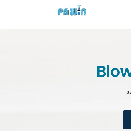
Experts in Spray Tec
HOME
COMPANY
Blow
ร