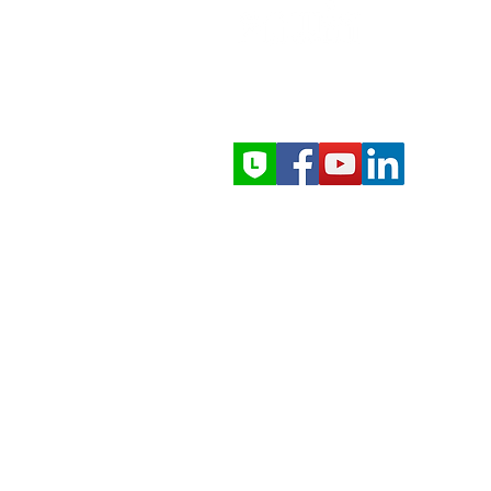
EXPERTS IN SPRAY TECHNOLOGY
ให้บริการทั่วประเทศไทย
ทีมวิศวกรในประเทศ
สำรวจ–ติดตั้ง–บริการหลังการขาย
Copyright 2024 PAWIN Engineerin
All Rights Reserved
Address: 168 Moo 7 Axiom 1
Tower, King Kaew Road, Bang Phli
Yai, Bang Phli, Samutprakarn
Call : 66(2) 911-4761-5
Line: @pawinengineering