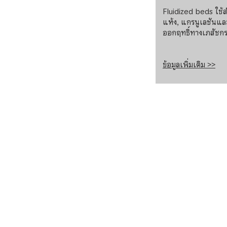
Fluidized beds ใช้
แห้ง, แกรนูเลชันแล
ออกฤทธิ์ทางเภสัชก
ข้อมูลเพิ่มเติม >>