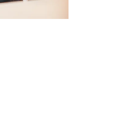
INDUSTRIES
PRODUCTS
SOLU
Products Overview
Industries Overview
Solutions
Full Cone
Automotive
Cleaning 
Can Production
Tank Clea
Flat Spray
Hollow Cone
Car Wash
Coating
Fine Spray
Cement
Lubricati
g
Quick-Connect
Chemical
Drying & 
Air Atomizing
Engineered Wood
Dust Cont
Fogging
Food & Beverage
Humidific
Automatic Spray
Glass
Fire Prote
Air Nozzles
Petrochemical
Cooling So
Spray Dry
Pharmaceutical
Gas Cooli