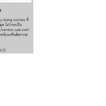
g
y drying nozzles ที่
ุด ไม่ว่าจะเป็น
 chamber และ swirl
หรับผงที่ผลิตจากส
ิม >>