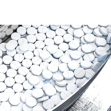
ถาม Call:
0-2911-4761-5
Email :
pawin@pawin.co.th
CONTACT