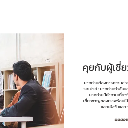
คุยกับผู้เช
หากท่านต้องการความช่วย
รสเปรย์? หากท่านกำลังม
หากท่านมีคำถามเกี่ยวกั
เชี่ยวชาญของเราพร้อมให้บ
และแจ้งวันและเ
ติดต่อเ