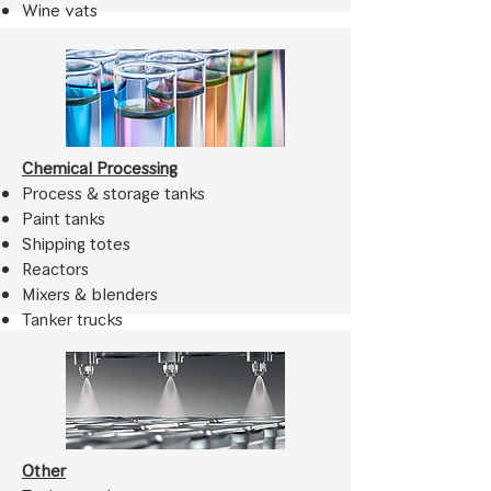
Wine vats
Brew kettles
Tanker trucks
Spray dry towers
Chemical Processing
Process & storage tanks
Paint tanks
Shipping totes
Reactors
Mixers & blenders
Tanker trucks
Other