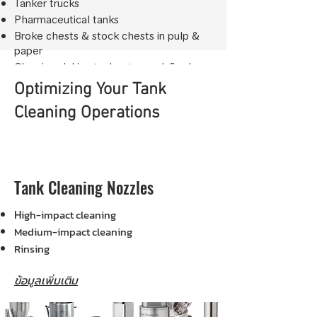
Tanker trucks
Pharmaceutical tanks
Broke chests & stock chests in pulp &
paper
Cleaning slaking tanks at a coal-fired
power plant
Optimizing Your Tank
Frac tanks for the oil and gas industry
Cleaning Operations
Tank Cleaning Nozzles
H
igh-impact cleaning
Medium-impact cleaning
Rinsing
ข้อมูลเพิ่มเติม