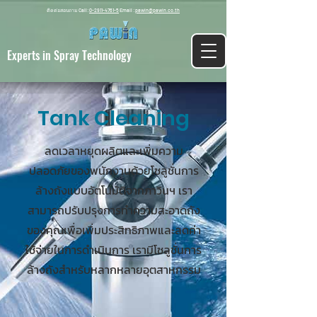
ติดต่อสอบถาม Call:
0-2911-4761-5
Email :
pawin@pawin.co.th
Experts in Spray Technology
Tank Cleaning
ลดเวลาหยุดผลิตและเพิ่มความ
ปลอดภัยของพนักงานด้วยโซลูชั่นการ
ล้างถังแบบอัตโนมัติจากภาวินฯ เรา
สามารถปรับปรุงการทำความสะอาดถัง
ของคุณเพื่อเพิ่มประสิทธิภาพและลดค่า
ใช้จ่ายในการดำเนินการ เรามีโซลูชั่นการ
ล้างถังสำหรับหลากหลายอุตสาหกรรม