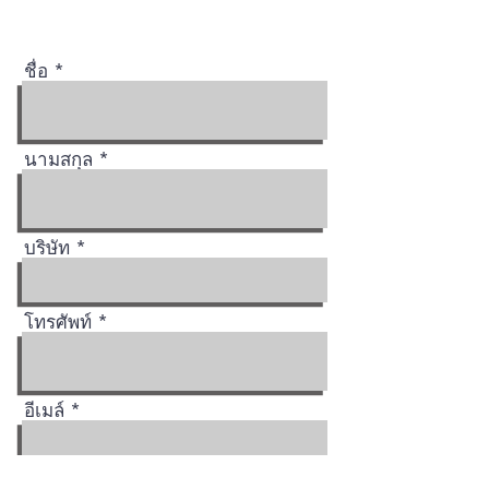
ชื่อ
นามสกุล
บริษัท
โทรศัพท์
อีเมล์