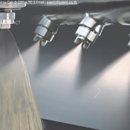
ถาม Call:
0-2911-4761-5
Email :
pawin@pawin.co.th
CONTACT