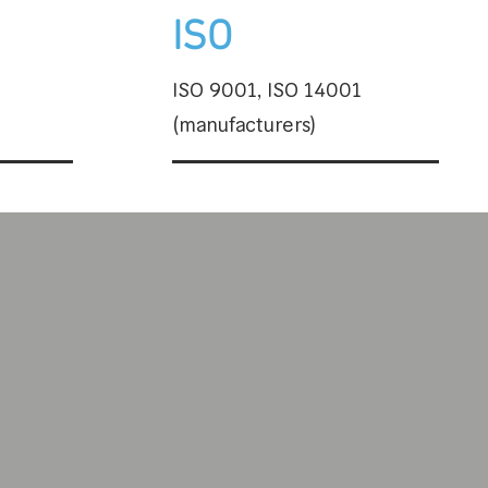
ISO
ISO 9001, ISO 14001
(manufacturers)
 Every Drop Count
กับโรงงานเพื่อช่วยแก้ปัญหาการผลิต เพิ่ม
ารผลิต ส่งเสริมการพัฒนาอย่างยั่งยืน และ
ภัยของพนักงาน ผู้เชี่ยวชาญด้านเทคโนโลยี
ราพร้อมให้คำปรึกษาและดูแลท่าน เรามีสินค้า