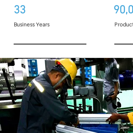
33
90,
Business Years
Produc