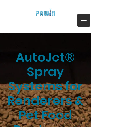
ติดต่อสอบถาม Call:
0-2911-4761-5
Email :
pawin@pawin.co.th
Experts in Spray Technology
AutoJet®
Spray
Systems for
Renderers &
Pet Food