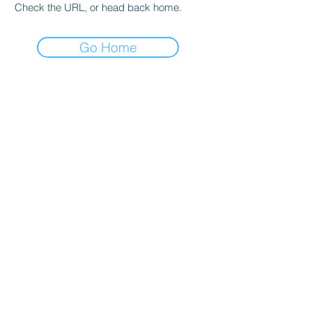
Check the URL, or head back home.
Go Home
EXPERTS IN SPRAY TECHNOLOGY
ให้บริการทั่วประเทศไทย
ทีมวิศวกรในประเทศ
สำรวจ–ติดตั้ง–บริการหลังการขาย
PRODUCTS
INDUSTRIES
SOLUTIONS
COMPANY
SERVICES
CONTACT