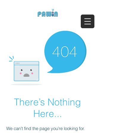
ติดต่อสอบถาม Call:
0-2911-4761-5
Email :
pawin@pawin.co.th
Experts in Spray Technology
There’s Nothing
Here...
We can’t find the page you’re looking for.