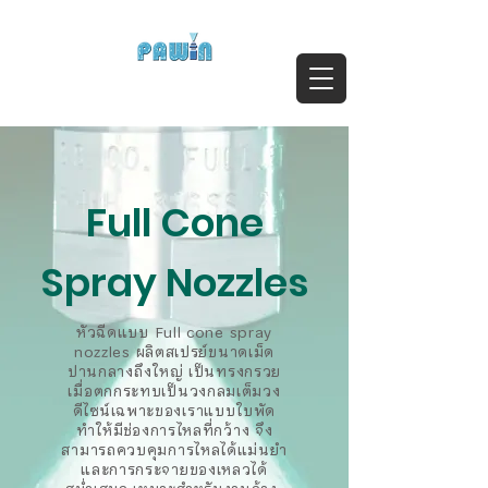
ติดต่อสอบถาม Call:
0-2911-4761-5
Email :
pawin@pawin.co.th
Experts in Spray Technology
Full Cone
Spray Nozzles
หัวฉีดแบบ Full cone spray
nozzles ผลิตสเปรย์ขนาดเม็ด
ปานกลางถึงใหญ่ เป็นทรงกรวย
เมื่อตกกระทบเป็นวงกลมเต็มวง
ดีไซน์เฉพาะของเราแบบใบพัด
ทำให้มีช่องการไหลที่กว้าง จึง
สามารถควบคุมการไหลได้แม่นยำ
และการกระจายของเหลวได้