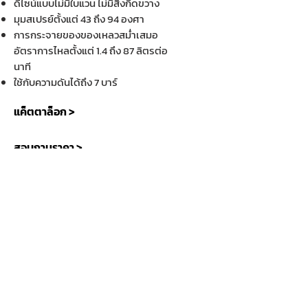
ดีไซน์แบบไม่มีใบแวน ไม่มีสิ่งกีดขวาง
มุมสเปรย์ตั้งแต่ 43 ถึง 94 องศา
การกระจายของของเหลวสม่ำเสมอ
อัตราการไหลตั้งแต่ 1.4 ถึง 87 ลิตรต่อ
นาที
ใช้กับความดันได้ถึง 7 บาร์
แค็ตตาล็อก >
สอบถามราคา >