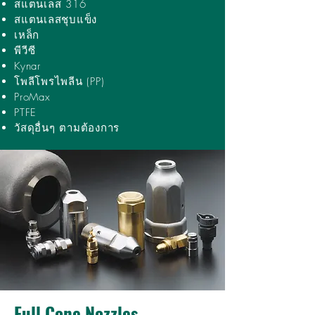
สแตนเลส 316
สแตนเลสชุบแข็ง
เหล็ก
พีวีซี
Kynar
โพลีโพรไพลีน (PP)
ProMax
PTFE
วัสดุอื่นๆ ตามต้องการ
Full Cone Nozzles