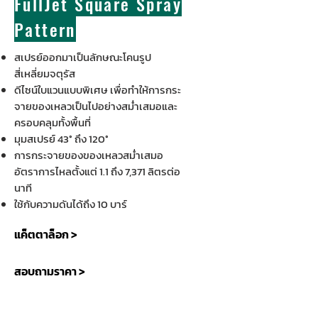
FullJet Square Spray
Pattern
สเปรย์ออกมาเป็นลักษณะโคนรูป
สี่เหลี่ยมจตุรัส
ดีไซน์ใบแวนแบบพิเศษ เพื่อทำให้การกระ
จายของเหลวเป็นไปอย่างสม่ำเสมอและ
ครอบคลุมทั้งพื้นที่
มุมสเปรย์ 43° ถึง 120°
การกระจายของของเหลวสม่ำเสมอ
อัตราการไหลตั้งแต่ 1.1 ถึง 7,371 ลิตรต่อ
นาที
ใช้กับความดันได้ถึง 10 บาร์
แค็ตตาล็อก >
สอบถามราคา >