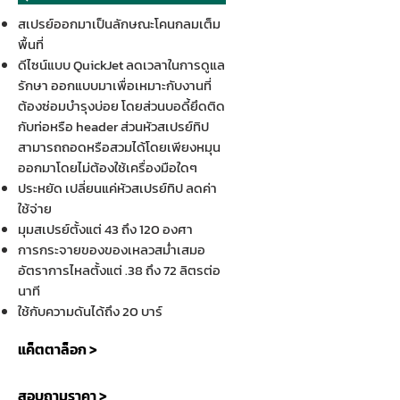
สเปรย์ออกมาเป็นลักษณะโคนกลมเต็ม
พื้นที่
ดีไซน์แบบ QuickJet ลดเวลาในการดูแล
รักษา ออกแบบมาเพื่อเหมาะกับงานที่
ต้องซ่อมบำรุงบ่อย โดยส่วนบอดี้ยึดติด
กับท่อหรือ header ส่วนหัวสเปรย์ทิป
สามารถถอดหรือสวมได้โดยเพียงหมุน
ออกมาโดยไม่ต้องใช้เครื่องมือใดๆ
ประหยัด เปลี่ยนแค่หัวสเปรย์ทิป ลดค่า
ใช้จ่าย
มุมสเปรย์ตั้งแต่ 43 ถึง 120 องศา
การกระจายของของเหลวสม่ำเสมอ
อัตราการไหลตั้งแต่ .38 ถึง 72 ลิตรต่อ
นาที
ใช้กับความดันได้ถึง 20 บาร์
แค็ตตาล็อก >
สอบถามราคา >