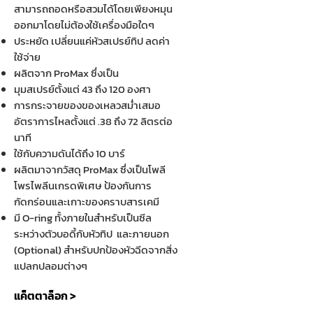
สามารถถอดหรือสวมได้โดยเพียงหมุน
ออกมาโดยไม่ต้องใช้เครื่องมือใดๆ
ประหยัด เปลี่ยนแค่หัวสเปรย์ทิป ลดค่า
ใช้จ่าย
ผลิตจาก ProMax ซึ่งเป็น
มุมสเปรย์ตั้งแต่ 43 ถึง 120 องศา
การกระจายของของเหลวสม่ำเสมอ
อัตราการไหลตั้งแต่ .38 ถึง 72 ลิตรต่อ
นาที
ใช้กับความดันได้ถึง 10 บาร์
ผลิตมาจากวัสดุ ProMax ซึ่งเป็นโพลี
โพรไพลีนเกรดพิเศษ ป้องกันการ
กัดกร่อนและเกาะของคราบสารเคมี
มี O-ring ทั้งภายในสำหรับเป็นซีล
ระหว่างตัวบอดี้กับหัวทิป และภายนอก
(Optional) สำหรับปกป้องหัวฉีดจากสิ่ง
แปลกปลอมต่างๆ
แค็ตตาล็อก >