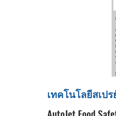
เทคโนโลยีสเปรย์
AutoJet Food Safe