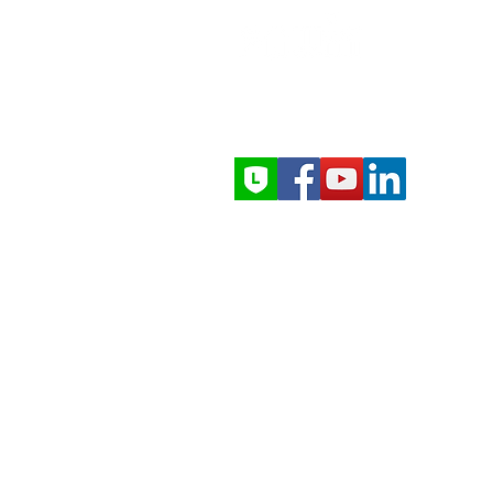
EXPERTS IN SPRAY TECHNOLOGY
ให้บริการทั่วประเทศไทย
ทีมวิศวกรในประเทศ
สำรวจ–ติดตั้ง–บริการหลังการขาย
Copyright 2024 PAWIN Engineerin
All Rights Reserved
Address: 168 Moo 7 Axiom 1
Tower, King Kaew Road, Bang Phli
Yai, Bang Phli, Samutprakarn
Call : 66(2) 911-4761-5
Line: @pawinengineering