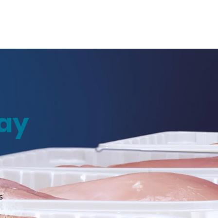
ถาม Call:
0-2911-4761-5
Email :
pawin@pawin.co.th
CONTACT
ray
ร