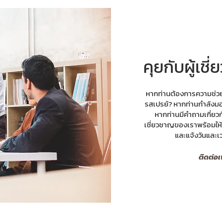
คุยกับผู้เช
หากท่านต้องการความช่วย
รสเปรย์? หากท่านกำลังม
หากท่านมีคำถามเกี่ยวกั
เชี่ยวชาญของเราพร้อมให้บ
และแจ้งวันและเ
ติดต่อเ