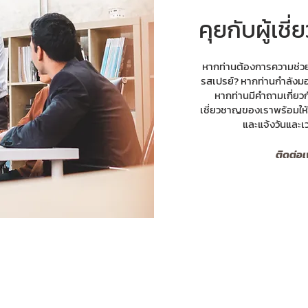
คุยกับผู้เช
หากท่านต้องการความช่วย
รสเปรย์? หากท่านกำลังม
หากท่านมีคำถามเกี่ยวกั
เชี่ยวชาญของเราพร้อมให้บ
และแจ้งวันและเ
ติดต่อเ
INDUSTRIES
PRODUCTS
SOLU
Products Overview
Industries Overview
Solutions