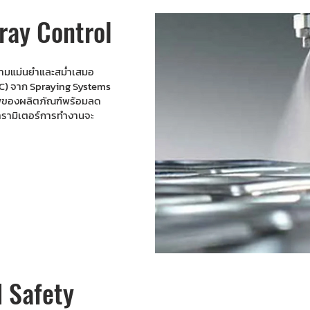
ray Control
วามแม่นยำและสม่ำเสมอ
SC) จาก Spraying Systems
าพของผลิตภัณฑ์พร้อมลด
าพารามิเตอร์การทำงานจะ
d Safety