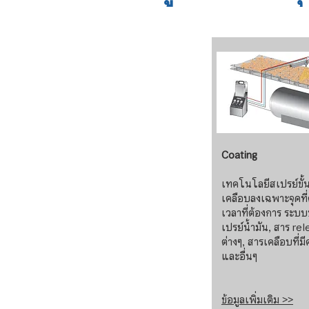
Coating
เทคโนโลยีสเปรย์ขั้
เคลือบลงเฉพาะจุดที
เวลาที่ต้องการ ระบ
เปรย์น้ำมัน, สาร re
ต่างๆ, สารเคลือบที่ม
และอื่นๆ
ข้อมูลเพิ่มเติม >>