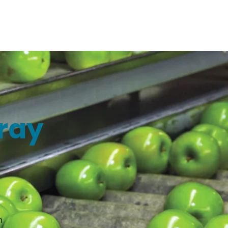
ถาม Call:
0-2911-4761-5
Email :
pawin@pawin.co.th
CONTACT
ray
ำ