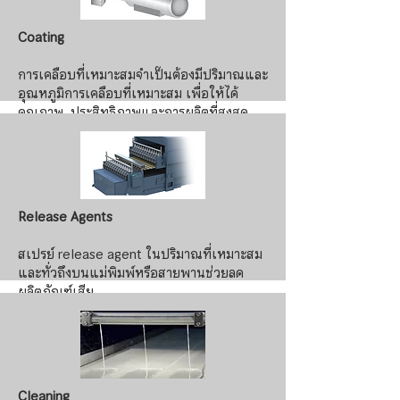
Coating
การเคลือบที่เหมาะสมจำเป็นต้องมีปริมาณและ
อุณหภูมิการเคลือบที่เหมาะสม เพื่อให้ได้
คุณภาพ, ประสิทธิภาพและการผลิตที่สูงสุด
ข้อมูลเพิ่มเติม >>
Release Agents
สเปรย์ release agent ในปริมาณที่เหมาะสม
และทั่วถึงบนแม่พิมพ์หรือสายพานช่วยลด
ผลิตภัณฑ์เสีย
ข้อมูลเพิ่มเติม >>
Cleaning