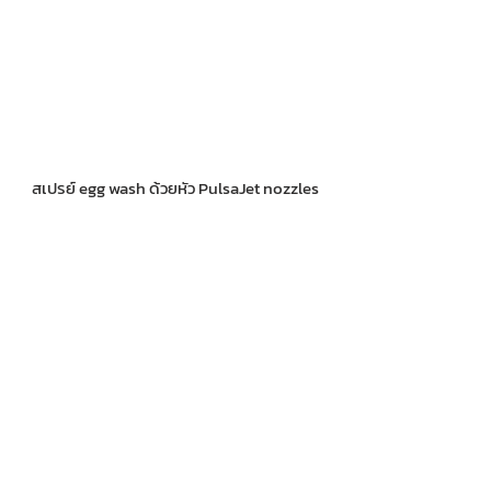
สเปรย์ egg wash ด้วยหัว PulsaJet nozzles