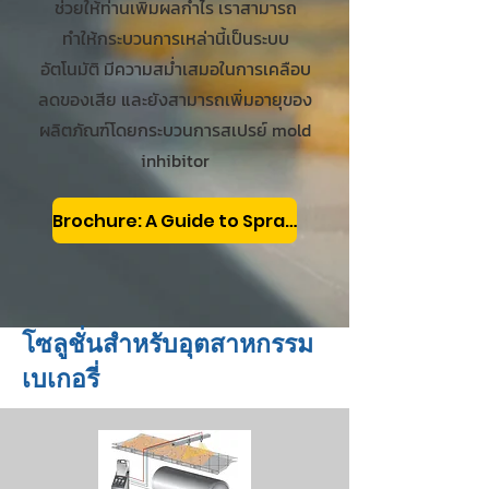
ช่วยให้ท่านเพิ่มผลกำไร เราสามารถ
ทำให้กระบวนการเหล่านี้เป็นระบบ
อัตโนมัติ มีความสม่ำเสมอในการเคลือบ
ลดของเสีย และยังสามารถเพิ่มอายุของ
ผลิตภัณฑ์โดยกระบวนการสเปรย์ mold
inhibitor
Brochure: A Guide to Spray Technology for Bakeries
โซลูชั่นสำหรับอุตสาหกรรม
เบเกอรี่