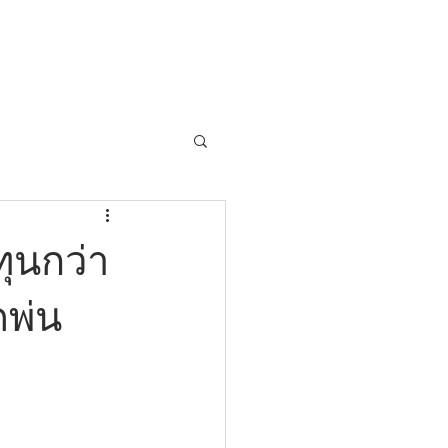
ถาม Call:
0-2911-4761-5
Email :
pawin@pawin.co.th
CONTACT
ุนกว่า
ดพ่น