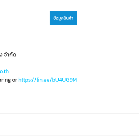
ข้อมูลสินค้า
่ง จำกัด
o.th
ring or 
https://lin.ee/bU4UG9M