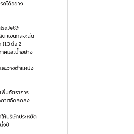
นรถได้อย่าง
ulsaJet® 
ลิต แขนกลจะฉีด
(1.3 ถึง 2 
กาศและน้ำอย่าง
ติและวางตำแหน่ง
พิ่มอัตราการ
อากาศอัดลดลง 
ให้บริษัทประหยัด
่งปี