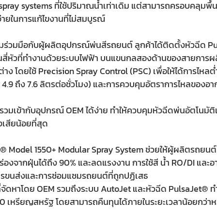
spray systems ที่ใช้ปริมาณน้ำเท่าเดิม แต่สามารถครอบคลุมพื้
่ายในการแก้ไขงานที่ไม่สมบูรณ์
มร่วมมือกับผู้ผลิตอุปกรณ์พ่นสีรถยนต์ ลูกค้าได้ติดตั้งหัวฉีด P
ี่หัวที่ทำงานด้วยระบบไฟฟ้า บนแขนกลสองด้านของสายการผ
่าง โดยใช้ Precision Spray Control (PSC) เพื่อให้ได้การไหลต่ำ 
 4.9 ถึง 7.6 ลิตรต่อชั่วโมง) และการควบคุมอัตราการไหลของอา
วมเข้ากับอุปกรณ์ OEM ได้ง่าย ทำให้ควบคุมหัวฉีดพ่นอัตโนมั
เสียน้อยที่สุด
® Model 1550+ Modular Spray System ช่วยให้ผู้ผลิตรถยนต์เ
่องจากฝุ่นได้ถึง 90% และลดแรงงาน การใช้สี น้ำ RO/DI และ
การขนส่งและการซ่อมแซมรถยนต์ที่ถูกปฏิเสธ
่จัดหาโดย OEM รวมถึงระบบ AutoJet และหัวฉีด PulsaJet® ทำ
000 เหรียญสหรัฐ โดยสามารถคืนทุนได้ภายในระยะเวลาน้อยกว่าหนึ