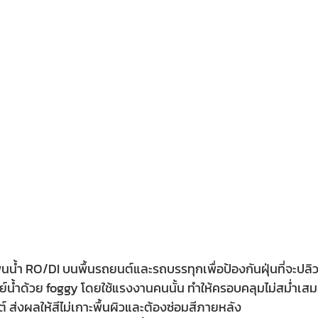
่นน้ำ RO/DI บนพื้นรถยนต์และรถบรรทุกเพื่อป้องกันฝุ่นที่จะปลิวข
น้ำด้วย foggy โดยใช้แรงงานคนนั้น ทำให้ครอบคลุมไม่สม่ำเสมอ ซ
 ส่งผลให้สีไม่เกาะพื้นผิวและต้องซ่อมสีภายหลัง